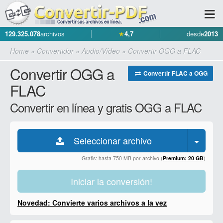
129.325.078
archivos
★
4,7
desde
2013
Home
»
Convertidor
»
Audio/Vídeo
»
Convertir OGG a FLAC
Convertir OGG a
Convertir FLAC a OGG
FLAC
Convertir en línea y gratis OGG a FLAC
Seleccionar archivo
Gratis: hasta 750 MB por archivo (
Premium: 20 GB
)
Iniciar la conversión!
Novedad: Convierte varios archivos a la vez